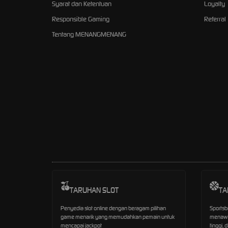
Syarat dan Ketentuan
Loyalty
Responsible Gaming
Referral
Tentang MENANGMENANG
TARUHAN SLOT
TA
Penyedia slot online dengan beragam pilihan
Sportsb
game menarik yang memudahkan pemain untuk
menawar
mencapai jackpot
tinggi,