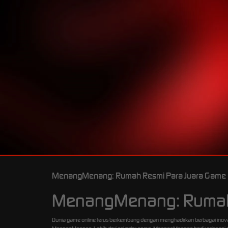
kha****2
IDR
3,471,850.00
Gates of Olympus 1000
nazill****4
IDR
2,898,660.00
Sweet Bonanza 1000
kha****2
IDR
2,712,850.00
Gates of Olympus 1000
kha****2
IDR
2,581,350.00
Starlight Princess™ 1000
kha****2
IDR
2,414,000.00
MenangMenang: Rumah Resmi Para Juara Game O
Starlight Princess™ 1000
MenangMenang: Rumah 
Dunia game online terus berkembang dengan menghadirkan berbagai inova