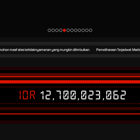
aaf atas ketidaknyamanan yang mungkin ditimbulkan.
Pemeliharaan Terjadwal: MarbleX pada 
IDR
12,700,035,484