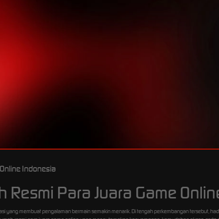
nline Indonesia
Resmi Para Juara Game Online
si yang membuat pengalaman bermain semakin menarik. Di tengah perkembangan tersebut, hadi