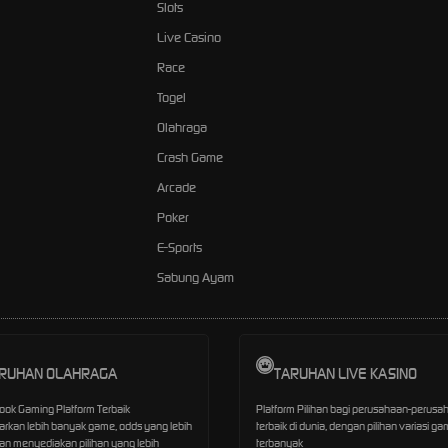
Slots
Live Casino
Race
Togel
Olahraga
Crash Game
Arcade
Poker
E-Sports
Sabung Ayam
RUHAN OLAHRAGA
TARUHAN LIVE KASINO
ook Gaming Platform Terbaik
Platform Pilihan bagi perusahaan-perusa
kan lebih banyak game, odds yang lebih
terbaik di dunia, dengan pilihan variasi g
 dan menyediakan pilihan yang lebih
terbanyak