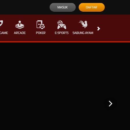
MASUK
DAFTAR
 GAME
ARCADE
POKER
E-SPORTS
SABUNG AYAM
PROMOSI