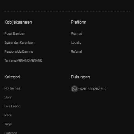
Kebijaksanaan
Platform
Pusat Bantuan
Promosi
Syarat dan Ketentuan
Loyalty
Responsible Gaming
Referral
Tentang MENANGMENANG
Kategori
Dukungan
Hot Games
+6281533282794
Slots
Live Casino
Race
Togel
Olahraga