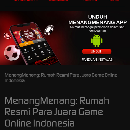
UNDUH
MENANGMENANG APP
Nikmati berbagai permainan dalam satu
genggaman
UNDUH
PANDUAN INSTALASI
MenangMenang: Rumah Resmi Para Juara Game Online
Indonesia
MenangMenang: Rumah
Resmi Para Juara Game
Online Indonesia