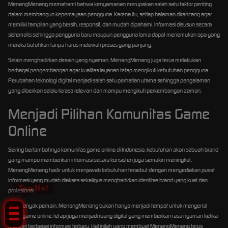
MenangMenang memahami bahwa kenyamanan merupakan salah satu faktor penting
dalam membangun kepercayaan pengguna. Karena itu, setiap halaman dirancang agar
memiliki tampilan yang bersih, responsif, dan mudah dipahami. Informasi disusun secara
sistematis sehingga pengguna baru maupun pengguna lama dapat menemukan apa yang
mereka butuhkan tanpa harus melewati proses yang panjang.
Selain menghadirkan desain yang nyaman, MenangMenang juga terus melakukan
berbagai pengembangan agar kualitas layanan tetap mengikuti kebutuhan pengguna.
Perubahan teknologi digital menjadi salah satu perhatian utama sehingga pengalaman
yang diberikan selalu terasa relevan dan mampu mengikuti perkembangan zaman.
Menjadi Pilihan Komunitas Game
Online
Seiring bertambahnya komunitas game online di Indonesia, kebutuhan akan sebuah brand
yang mampu memberikan informasi secara konsisten juga semakin meningkat.
MenangMenang hadir untuk menjawab kebutuhan tersebut dengan menyediakan pusat
informasi yang mudah diakses sekaligus menghadirkan identitas brand yang kuat dan
Tap Me!
profesional.
Bagi banyak pemain, MenangMenang bukan hanya menjadi tempat untuk mengenal
dunia game online, tetapi juga menjadi ruang digital yang memberikan rasa nyaman ketika
mencari berbagai informasi terbaru. Hal inilah yang membuat MenangMenang terus