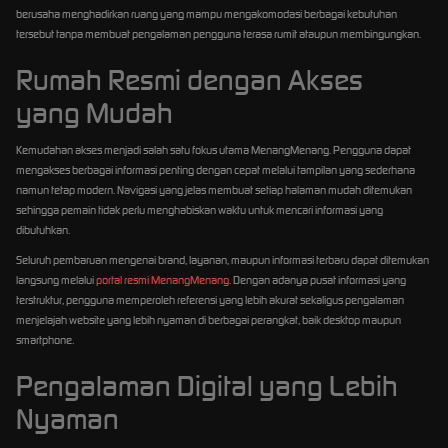
berusaha menghadirkan ruang yang mampu mengakomodasi berbagai kebutuhan
tersebut tanpa membuat pengalaman pengguna terasa rumit ataupun membingungkan.
Rumah Resmi dengan Akses
yang Mudah
Kemudahan akses menjadi salah satu fokus utama MenangMenang. Pengguna dapat
mengakses berbagai informasi penting dengan cepat melalui tampilan yang sederhana
namun tetap modern. Navigasi yang jelas membuat setiap halaman mudah ditemukan
sehingga pemain tidak perlu menghabiskan waktu untuk mencari informasi yang
dibutuhkan.
Seluruh pembaruan mengenai brand, layanan, maupun informasi terbaru dapat ditemukan
langsung melalui
portal resmi MenangMenang
. Dengan adanya pusat informasi yang
terstruktur, pengguna memperoleh referensi yang lebih akurat sekaligus pengalaman
menjelajah website yang lebih nyaman di berbagai perangkat, baik desktop maupun
smartphone.
Pengalaman Digital yang Lebih
Nyaman