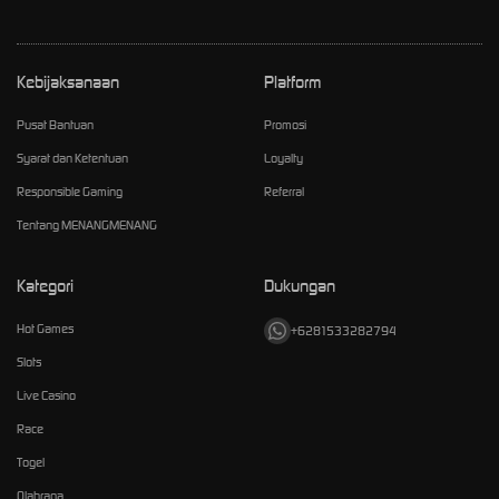
Kebijaksanaan
Platform
Pusat Bantuan
Promosi
Syarat dan Ketentuan
Loyalty
Responsible Gaming
Referral
Tentang MENANGMENANG
Kategori
Dukungan
Hot Games
+6281533282794
Slots
Live Casino
Race
Togel
Olahraga