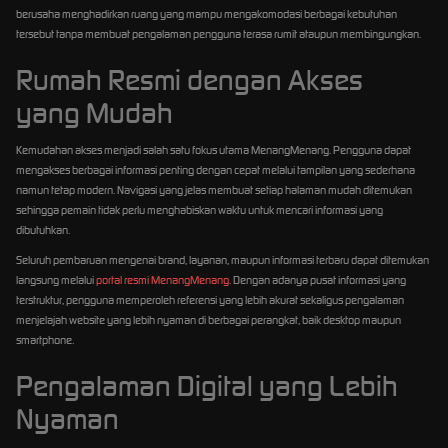
berusaha menghadirkan ruang yang mampu mengakomodasi berbagai kebutuhan
tersebut tanpa membuat pengalaman pengguna terasa rumit ataupun membingungkan.
Rumah Resmi dengan Akses
yang Mudah
Kemudahan akses menjadi salah satu fokus utama MenangMenang. Pengguna dapat
mengakses berbagai informasi penting dengan cepat melalui tampilan yang sederhana
namun tetap modern. Navigasi yang jelas membuat setiap halaman mudah ditemukan
sehingga pemain tidak perlu menghabiskan waktu untuk mencari informasi yang
dibutuhkan.
Seluruh pembaruan mengenai brand, layanan, maupun informasi terbaru dapat ditemukan
langsung melalui
portal resmi MenangMenang
. Dengan adanya pusat informasi yang
terstruktur, pengguna memperoleh referensi yang lebih akurat sekaligus pengalaman
menjelajah website yang lebih nyaman di berbagai perangkat, baik desktop maupun
smartphone.
Pengalaman Digital yang Lebih
Nyaman