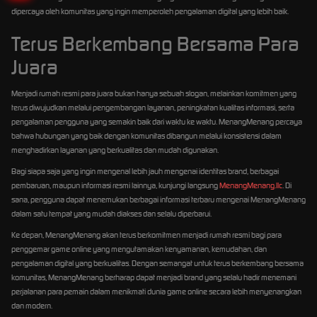
dipercaya oleh komunitas yang ingin memperoleh pengalaman digital yang lebih baik.
Terus Berkembang Bersama Para
Juara
Menjadi rumah resmi para juara bukan hanya sebuah slogan, melainkan komitmen yang
terus diwujudkan melalui pengembangan layanan, peningkatan kualitas informasi, serta
pengalaman pengguna yang semakin baik dari waktu ke waktu. MenangMenang percaya
bahwa hubungan yang baik dengan komunitas dibangun melalui konsistensi dalam
menghadirkan layanan yang berkualitas dan mudah digunakan.
Bagi siapa saja yang ingin mengenal lebih jauh mengenai identitas brand, berbagai
pembaruan, maupun informasi resmi lainnya, kunjungi langsung
MenangMenang.llc
. Di
sana, pengguna dapat menemukan berbagai informasi terbaru mengenai MenangMenang
dalam satu tempat yang mudah diakses dan selalu diperbarui.
Ke depan, MenangMenang akan terus berkomitmen menjadi rumah resmi bagi para
penggemar game online yang mengutamakan kenyamanan, kemudahan, dan
pengalaman digital yang berkualitas. Dengan semangat untuk terus berkembang bersama
komunitas, MenangMenang berharap dapat menjadi brand yang selalu hadir menemani
perjalanan para pemain dalam menikmati dunia game online secara lebih menyenangkan
dan modern.