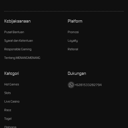
Kebijaksanaan
Platform
Pusat Bantuan
Promosi
Syarat dan Ketentuan
Loyalty
Responsible Gaming
Referral
Tentang MENANGMENANG
Kategori
Dukungan
Hot Games
+6281533282794
Slots
Live Casino
Race
Togel
Olahraga