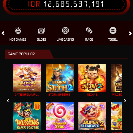
IDR
12,685,537,191
HOT GAMES
SLOTS
LIVE CASINO
RACE
TOGEL
OL
GAME POPULER
GATES OF OLYMPUS POP
STORM OF SETH 2
NEZHA 2
WUKONG - BLACK SCATTER
SWEET BONANZA 2500
SUPER ELEMENTS 2