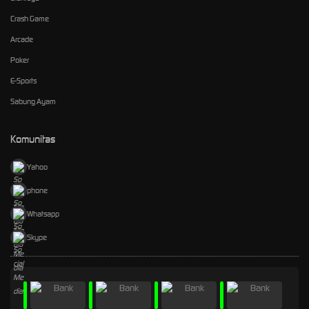
Crash Game
Arcade
Poker
E-Sports
Sabung Ayam
Komunitas
Yahoo
phone
Whatsapp
Skype