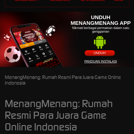
UNDUH
MENANGMENANG APP
Nikmati berbagai permainan dalam satu
genggaman
UNDUH
PANDUAN INSTALASI
MenangMenang: Rumah Resmi Para Juara Game Online
Indonesia
MenangMenang: Rumah
Resmi Para Juara Game
Online Indonesia